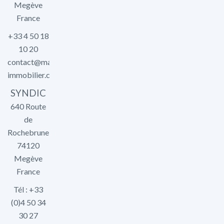
Megève
France
+33 4 50 18
10 20
contact@marlier-
immobilier.com
SYNDIC
640 Route
de
Rochebrune
74120
Megève
France
Tél : +33
(0)4 50 34
30 27