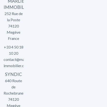
MARLIER
IMMOBILIER
252 Rue de
la Poste
74120
Megève
France
+33 4 50 18
10 20
contact@marlier-
immobilier.com
SYNDIC
640 Route
de
Rochebrune
74120
Megève