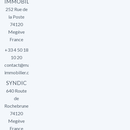
IMMOBILIER
252 Rue de
la Poste
74120
Megève
France
+33 4 50 18
10 20
contact@marlier-
immobilier.com
SYNDIC
640 Route
de
Rochebrune
74120
Megève
France