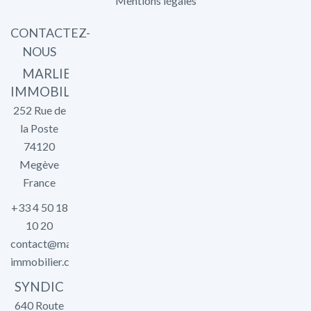
Mentions légales
CONTACTEZ-
NOUS
MARLIER
IMMOBILIER
252 Rue de
la Poste
74120
Megève
France
+33 4 50 18
10 20
contact@marlier-
immobilier.com
SYNDIC
640 Route