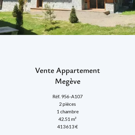
Vente Appartement
Megève
Réf. 956-A107
2 pièces
1 chambre
42.51 m²
413 613 €