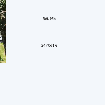
Réf. 956
247 061 €