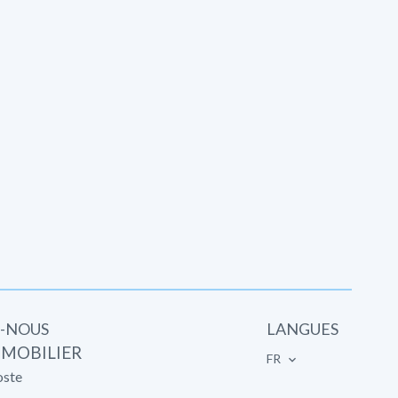
-NOUS
LANGUES
MMOBILIER
FR
oste