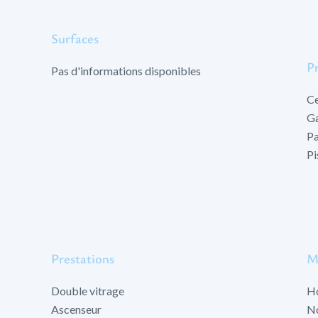
Surfaces
P
Pas d'informations disponibles
Ce
Ga
Pa
Pi
Prestations
M
Double vitrage
Ho
Ascenseur
No