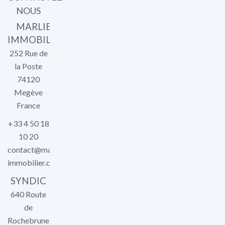
NOUS
MARLIER
IMMOBILIER
252 Rue de
la Poste
74120
Megève
France
+33 4 50 18
10 20
contact@marlier-
immobilier.com
SYNDIC
640 Route
de
Rochebrune