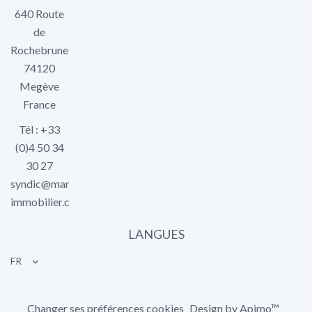
640 Route
de
Rochebrune
74120
Megève
France
Tél : +33
(0)4 50 34
30 27
syndic@marlier-
immobilier.com
LANGUES
FR
Changer ses préférences cookies
Design by
Apimo™