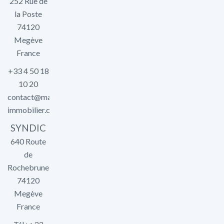
252 Rue de
la Poste
74120
Megève
France
+33 4 50 18
10 20
contact@marlier-
immobilier.com
SYNDIC
640 Route
de
Rochebrune
74120
Megève
France