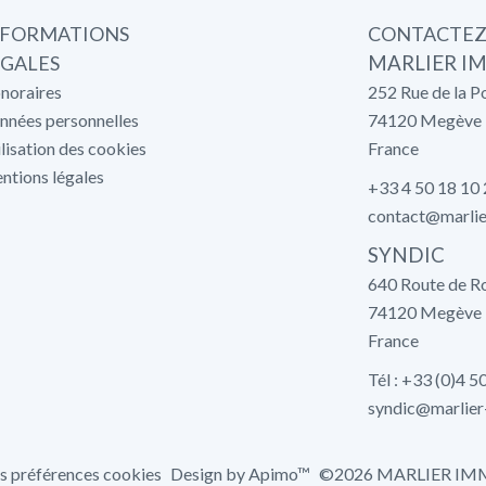
NFORMATIONS
CONTACTEZ
ÉGALES
MARLIER I
noraires
252 Rue de la P
nnées personnelles
74120
Megève
lisation des cookies
France
ntions légales
+33 4 50 18 10
contact@marlie
SYNDIC
640 Route de R
74120 Megève
France
Tél : +33 (0)4 5
syndic@marlier
s préférences cookies
Design by
Apimo™
©2026 MARLIER IM