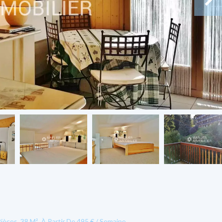
èces, 38 M², À Partir De 495 € / Semaine