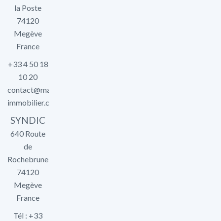
la Poste
74120
Megève
France
+33 4 50 18
10 20
contact@marlier-
immobilier.com
SYNDIC
640 Route
de
Rochebrune
74120
Megève
France
Tél : +33