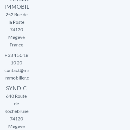
IMMOBILIER
252 Rue de
la Poste
74120
Megève
France
+33 4 50 18
10 20
contact@marlier-
immobilier.com
SYNDIC
640 Route
de
Rochebrune
74120
Megève